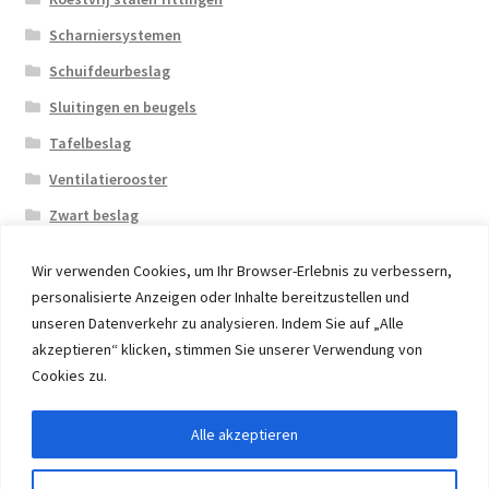
Scharniersystemen
Schuifdeurbeslag
Sluitingen en beugels
Tafelbeslag
Ventilatierooster
Zwart beslag
Wir verwenden Cookies, um Ihr Browser-Erlebnis zu verbessern,
personalisierte Anzeigen oder Inhalte bereitzustellen und
unseren Datenverkehr zu analysieren. Indem Sie auf „Alle
akzeptieren“ klicken, stimmen Sie unserer Verwendung von
© 2026 Eruon Trade UG, Germany, member of the ERUON
Cookies zu.
Group. High quality Furniture Fittings and Components
Alle akzeptieren
Withdraw from contract