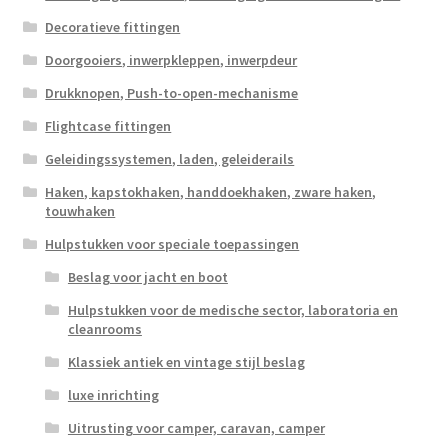
Decoratieve fittingen
Doorgooiers, inwerpkleppen, inwerpdeur
Drukknopen, Push-to-open-mechanisme
Flightcase fittingen
Geleidingssystemen, laden, geleiderails
Haken, kapstokhaken, handdoekhaken, zware haken,
touwhaken
Hulpstukken voor speciale toepassingen
Beslag voor jacht en boot
Hulpstukken voor de medische sector, laboratoria en
cleanrooms
Klassiek antiek en vintage stijl beslag
luxe inrichting
Uitrusting voor camper, caravan, camper