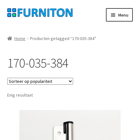
Ga
Ga
Menu
door
naar
naar
de
Mijn rekening
navigatie
inhoud
Home
Producten getagged “170-035-384”
Onze partners
170-035-384
Gegevensbescherming
Herroepingsrecht
Enig resultaat
Neem contact op met
Afdruk
AGB