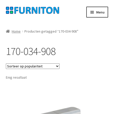
Ga
Ga
Menu
door
naar
naar
de
Mijn rekening
navigatie
inhoud
Home
Producten getagged “170-034-908”
Onze partners
170-034-908
Gegevensbescherming
Herroepingsrecht
Enig resultaat
Neem contact op met
Afdruk
AGB