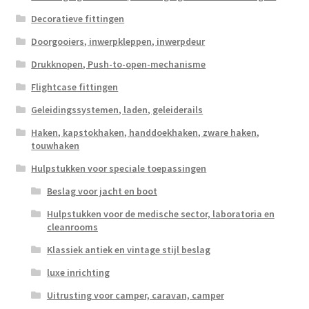
Decoratieve fittingen
Doorgooiers, inwerpkleppen, inwerpdeur
Drukknopen, Push-to-open-mechanisme
Flightcase fittingen
Geleidingssystemen, laden, geleiderails
Haken, kapstokhaken, handdoekhaken, zware haken,
touwhaken
Hulpstukken voor speciale toepassingen
Beslag voor jacht en boot
Hulpstukken voor de medische sector, laboratoria en
cleanrooms
Klassiek antiek en vintage stijl beslag
luxe inrichting
Uitrusting voor camper, caravan, camper