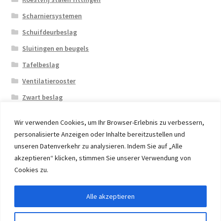
Scharniersystemen
Schuifdeurbeslag
Sluitingen en beugels
Tafelbeslag
Ventilatierooster
Zwart beslag
Wir verwenden Cookies, um Ihr Browser-Erlebnis zu verbessern,
personalisierte Anzeigen oder Inhalte bereitzustellen und
unseren Datenverkehr zu analysieren. Indem Sie auf „Alle
akzeptieren“ klicken, stimmen Sie unserer Verwendung von
© 2026 Eruon Trade UG, Germany, member of the ERUON
Cookies zu.
Group. High quality Furniture Fittings and Components
Alle akzeptieren
Withdraw from contract