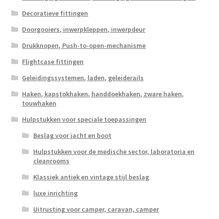
Decoratieve fittingen
Doorgooiers, inwerpkleppen, inwerpdeur
Drukknopen, Push-to-open-mechanisme
Flightcase fittingen
Geleidingssystemen, laden, geleiderails
Haken, kapstokhaken, handdoekhaken, zware haken,
touwhaken
Hulpstukken voor speciale toepassingen
Beslag voor jacht en boot
Hulpstukken voor de medische sector, laboratoria en
cleanrooms
Klassiek antiek en vintage stijl beslag
luxe inrichting
Uitrusting voor camper, caravan, camper