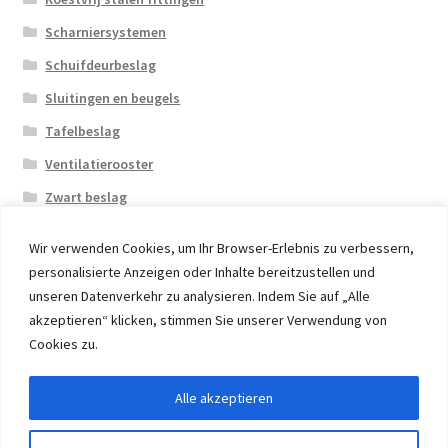
Scharniersystemen
Schuifdeurbeslag
Sluitingen en beugels
Tafelbeslag
Ventilatierooster
Zwart beslag
Wir verwenden Cookies, um Ihr Browser-Erlebnis zu verbessern,
personalisierte Anzeigen oder Inhalte bereitzustellen und
unseren Datenverkehr zu analysieren. Indem Sie auf „Alle
akzeptieren“ klicken, stimmen Sie unserer Verwendung von
© 2026 Eruon Trade UG, Germany, member of the ERUON
Cookies zu.
Group. High quality Furniture Fittings and Components
Alle akzeptieren
Withdraw from contract