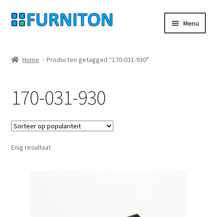
Ga
Ga
Menu
door
naar
naar
de
Mijn rekening
navigatie
inhoud
Home
Producten getagged “170-031-930”
Onze partners
170-031-930
Gegevensbescherming
Herroepingsrecht
Enig resultaat
Neem contact op met
Afdruk
AGB