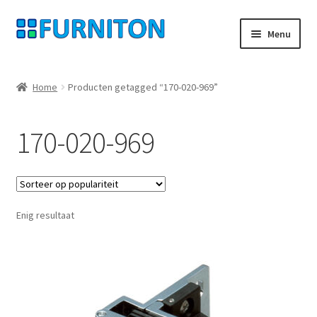
Ga
Ga
Menu
door
naar
naar
de
Mijn rekening
navigatie
inhoud
Home
Producten getagged “170-020-969”
Onze partners
170-020-969
Gegevensbescherming
Herroepingsrecht
Enig resultaat
Neem contact op met
Afdruk
AGB