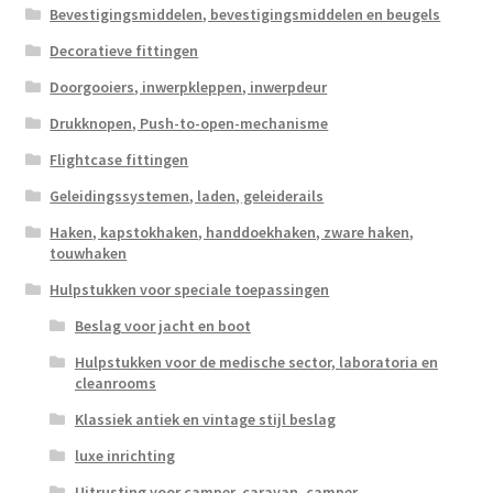
Bevestigingsmiddelen, bevestigingsmiddelen en beugels
Decoratieve fittingen
Doorgooiers, inwerpkleppen, inwerpdeur
Drukknopen, Push-to-open-mechanisme
Flightcase fittingen
Geleidingssystemen, laden, geleiderails
Haken, kapstokhaken, handdoekhaken, zware haken,
touwhaken
Hulpstukken voor speciale toepassingen
Beslag voor jacht en boot
Hulpstukken voor de medische sector, laboratoria en
cleanrooms
Klassiek antiek en vintage stijl beslag
luxe inrichting
Uitrusting voor camper, caravan, camper