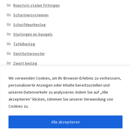
Roestvrij stalen fittingen
Scharniersystemen
Schuifdeurbeslag
Sluitingen en beugels
Tafelbeslag
Ventilatierooster
Zwart beslag
Wir verwenden Cookies, um Ihr Browser-Erlebnis zu verbessern,
personalisierte Anzeigen oder Inhalte bereitzustellen und
unseren Datenverkehr zu analysieren. Indem Sie auf „Alle
akzeptieren“ klicken, stimmen Sie unserer Verwendung von
© 2026 Eruon Trade UG, Germany, member of the ERUON
Cookies zu.
Group. High quality Furniture Fittings and Components
Alle akzeptieren