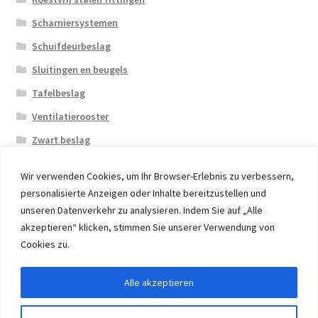
Scharniersystemen
Schuifdeurbeslag
Sluitingen en beugels
Tafelbeslag
Ventilatierooster
Zwart beslag
Wir verwenden Cookies, um Ihr Browser-Erlebnis zu verbessern,
personalisierte Anzeigen oder Inhalte bereitzustellen und
unseren Datenverkehr zu analysieren. Indem Sie auf „Alle
akzeptieren“ klicken, stimmen Sie unserer Verwendung von
© 2026 Eruon Trade UG, Germany, member of the ERUON
Cookies zu.
Group. High quality Furniture Fittings and Components
Alle akzeptieren
Withdraw from contract