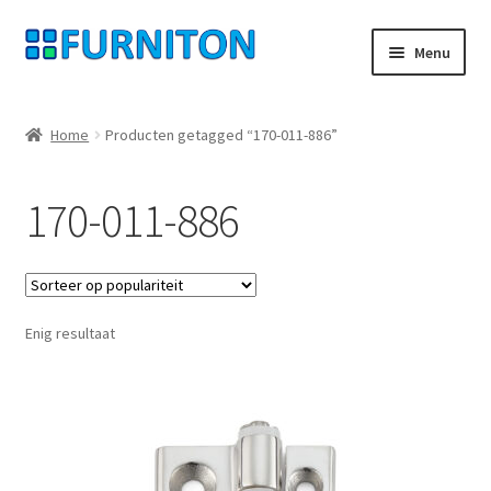
Ga
Ga
Menu
door
naar
naar
de
Mijn rekening
navigatie
inhoud
Home
Producten getagged “170-011-886”
Onze partners
170-011-886
Gegevensbescherming
Herroepingsrecht
Enig resultaat
Neem contact op met
Afdruk
AGB