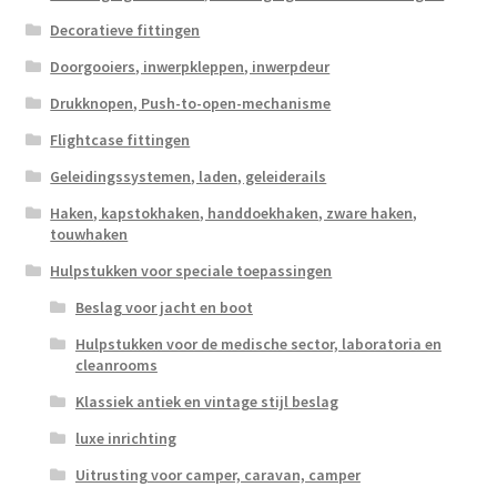
Decoratieve fittingen
Doorgooiers, inwerpkleppen, inwerpdeur
Drukknopen, Push-to-open-mechanisme
Flightcase fittingen
Geleidingssystemen, laden, geleiderails
Haken, kapstokhaken, handdoekhaken, zware haken,
touwhaken
Hulpstukken voor speciale toepassingen
Beslag voor jacht en boot
Hulpstukken voor de medische sector, laboratoria en
cleanrooms
Klassiek antiek en vintage stijl beslag
luxe inrichting
Uitrusting voor camper, caravan, camper