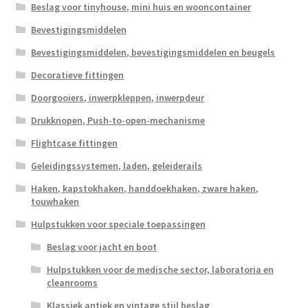
Beslag voor tinyhouse, mini huis en wooncontainer
Bevestigingsmiddelen
Bevestigingsmiddelen, bevestigingsmiddelen en beugels
Decoratieve fittingen
Doorgooiers, inwerpkleppen, inwerpdeur
Drukknopen, Push-to-open-mechanisme
Flightcase fittingen
Geleidingssystemen, laden, geleiderails
Haken, kapstokhaken, handdoekhaken, zware haken,
touwhaken
Hulpstukken voor speciale toepassingen
Beslag voor jacht en boot
Hulpstukken voor de medische sector, laboratoria en
cleanrooms
Klassiek antiek en vintage stijl beslag