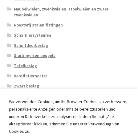
Meubelwielen, zwenkwielen, stoelwielen en zware
zwenkwielen
Roestvrij stalen fittingen
Scharniersystemen
Schuifdeurbeslag
Sluitingen en beugels
Tafelbeslag
Ventilatierooster
Zwart beslag
Wir verwenden Cookies, um Ihr Browser-Erlebnis zu verbessern,
personalisierte Anzeigen oder Inhalte bereitzustellen und
unseren Datenverkehr zu analysieren. Indem Sie auf „Alle
akzeptieren“ klicken, stimmen Sie unserer Verwendung von
© 2026 Eruon Trade UG, Germany, member of the ERUON
Cookies zu.
Group. High quality Furniture Fittings and Components