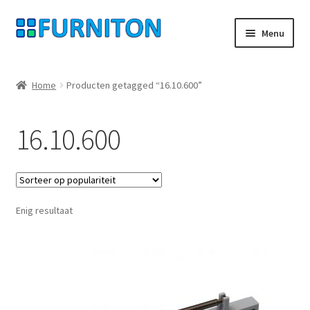
Ga
Ga
Menu
door
naar
naar
de
Mijn rekening
navigatie
inhoud
Home
Producten getagged “16.10.600”
Onze partners
16.10.600
Gegevensbescherming
Herroepingsrecht
Enig resultaat
Neem contact op met
Afdruk
AGB