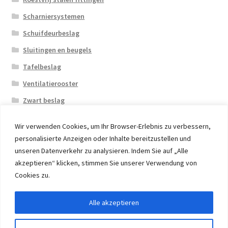
Scharniersystemen
Schuifdeurbeslag
Sluitingen en beugels
Tafelbeslag
Ventilatierooster
Zwart beslag
Wir verwenden Cookies, um Ihr Browser-Erlebnis zu verbessern,
personalisierte Anzeigen oder Inhalte bereitzustellen und
unseren Datenverkehr zu analysieren. Indem Sie auf „Alle
akzeptieren“ klicken, stimmen Sie unserer Verwendung von
© 2026 Eruon Trade UG, Germany, member of the ERUON
Cookies zu.
Group. High quality Furniture Fittings and Components
Alle akzeptieren
Withdraw from contract