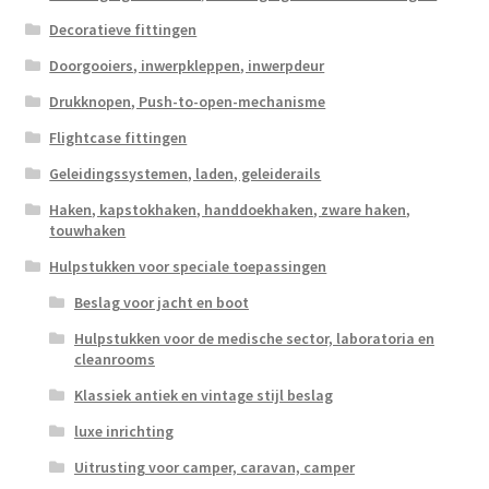
Decoratieve fittingen
Doorgooiers, inwerpkleppen, inwerpdeur
Drukknopen, Push-to-open-mechanisme
Flightcase fittingen
Geleidingssystemen, laden, geleiderails
Haken, kapstokhaken, handdoekhaken, zware haken,
touwhaken
Hulpstukken voor speciale toepassingen
Beslag voor jacht en boot
Hulpstukken voor de medische sector, laboratoria en
cleanrooms
Klassiek antiek en vintage stijl beslag
luxe inrichting
Uitrusting voor camper, caravan, camper