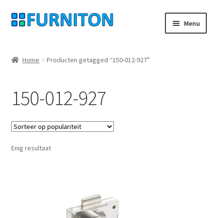
Ga
Ga
Menu
door
naar
naar
de
Mijn rekening
navigatie
inhoud
Home
Producten getagged “150-012-927”
Onze partners
150-012-927
Gegevensbescherming
Herroepingsrecht
Enig resultaat
Neem contact op met
Afdruk
AGB