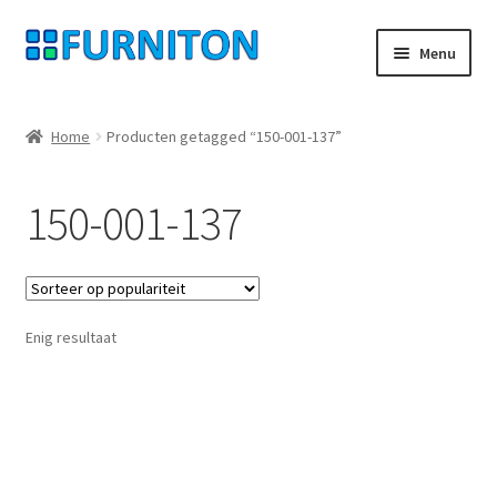
Ga
Ga
Menu
door
naar
naar
de
Mijn rekening
navigatie
inhoud
Home
Producten getagged “150-001-137”
Onze partners
150-001-137
Gegevensbescherming
Herroepingsrecht
Enig resultaat
Neem contact op met
Afdruk
AGB