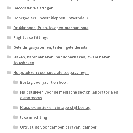
Decoratieve fittingen
Doorgooiers, inwerpkleppen, inwerpdeur
Drukknopen, Push-to-open-mechanisme
Flightcase fittingen
Geleidingssystemen, laden, geleiderails
Haken, kapstokhaken, handdoekhaken, zware haken,
touwhaken
Hulpstukken voor speciale toepassingen
Beslag voor jacht en boot
Hulpstukken voor de medische sector, laboratoria en
cleanrooms
Klassiek antiek en vintage stijl beslag
luxe inrichting
Uitrusting voor camper, caravan, camper