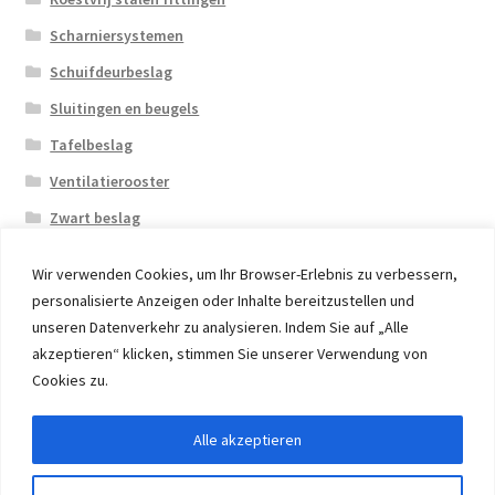
Scharniersystemen
Schuifdeurbeslag
Sluitingen en beugels
Tafelbeslag
Ventilatierooster
Zwart beslag
Wir verwenden Cookies, um Ihr Browser-Erlebnis zu verbessern,
personalisierte Anzeigen oder Inhalte bereitzustellen und
unseren Datenverkehr zu analysieren. Indem Sie auf „Alle
akzeptieren“ klicken, stimmen Sie unserer Verwendung von
© 2026 Eruon Trade UG, Germany, member of the ERUON
Cookies zu.
Group. High quality Furniture Fittings and Components
Alle akzeptieren
Withdraw from contract