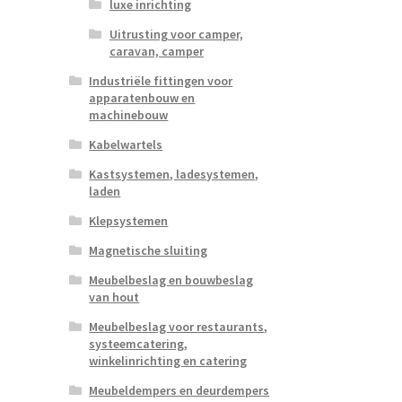
luxe inrichting
Uitrusting voor camper,
caravan, camper
Industriële fittingen voor
apparatenbouw en
machinebouw
Kabelwartels
Kastsystemen, ladesystemen,
laden
Klepsystemen
Magnetische sluiting
Meubelbeslag en bouwbeslag
van hout
Meubelbeslag voor restaurants,
systeemcatering,
winkelinrichting en catering
Meubeldempers en deurdempers