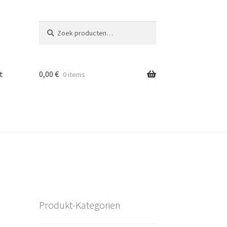
Zoeken
Zoeken
naar:
t
0,00
€
0 items
Produkt-Kategorien