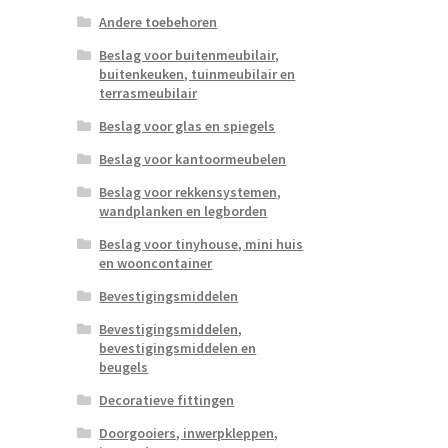
Andere toebehoren
Beslag voor buitenmeubilair,
buitenkeuken, tuinmeubilair en
terrasmeubilair
Beslag voor glas en spiegels
Beslag voor kantoormeubelen
Beslag voor rekkensystemen,
wandplanken en legborden
Beslag voor tinyhouse, mini huis
en wooncontainer
Bevestigingsmiddelen
Bevestigingsmiddelen,
bevestigingsmiddelen en
beugels
Decoratieve fittingen
Doorgooiers, inwerpkleppen,