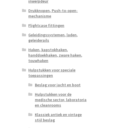
inwerpdeur
Drukknopen, Push-to-open-
mechanisme
Flightcase fittingen
Geleidingssystemen, laden,
geleiderails
Haken, kapstokhaken,
handdoekhaken, zware haken,
touwhaken
Hulpstukken voor speciale
toepassingen
Beslag voor jacht en boot
Hulpstukken voor de
medische sector, laboratoria
en cleanrooms
Klassiek antiek en vintage
stijl beslag