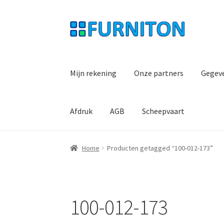
Ga
Ga
door
naar
naar
de
navigatie
inhoud
Mijn rekening
Onze partners
Gegev
Afdruk
AGB
Scheepvaart
Home
Producten getagged “100-012-173”
100-012-173