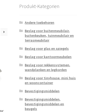
Produkt-Kategorien
Andere toebehoren
Beslag voor buitenmeubilair,
buitenkeuken, tuinmeubilair en
terrasmeubilair
Beslag voor glas en spiegels
Beslag voor kantoormeubelen
Beslag voor rekkensystemen,
wandplanken en legborden
Beslag voor tinyhouse, mini huis
en wooncontainer
Bevestigingsmiddelen
Bevestigingsmiddelen,
bevestigingsmiddelen en
beugels
or