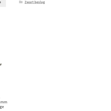
Zwart beslag
n
n
0 mm
ige