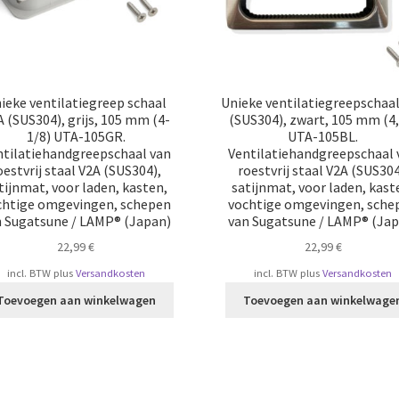
ieke ventilatiegreep schaal
Unieke ventilatiegreepschaa
A (SUS304), grijs, 105 mm (4-
(SUS304), zwart, 105 mm (4,
1/8) UTA-105GR.
UTA-105BL.
ntilatiehandgreepschaal van
Ventilatiehandgreepschaal 
oestvrij staal V2A (SUS304),
roestvrij staal V2A (SUS304
tijnmat, voor laden, kasten,
satijnmat, voor laden, kast
chtige omgevingen, schepen
vochtige omgevingen, sche
n Sugatsune / LAMP® (Japan)
van Sugatsune / LAMP® (Jap
22,99
€
22,99
€
incl. BTW
plus
Versandkosten
incl. BTW
plus
Versandkosten
Toevoegen aan winkelwagen
Toevoegen aan winkelwage