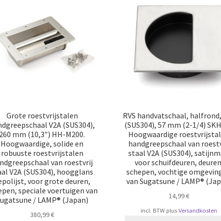
Grote roestvrijstalen
RVS handvatschaal, halfrond
ndgreepschaal V2A (SUS304),
(SUS304), 57 mm (2-1/4) SKH
260 mm (10,3″) HH-M200.
Hoogwaardige roestvrijsta
Hoogwaardige, solide en
handgreepschaal van roestv
robuuste roestvrijstalen
staal V2A (SUS304), satijnm
ndgreepschaal van roestvrij
voor schuifdeuren, deuren
aal V2A (SUS304), hoogglans
schepen, vochtige omgevin
epolijst, voor grote deuren,
van Sugatsune / LAMP® (Jap
epen, speciale voertuigen van
14,99
€
ugatsune / LAMP® (Japan)
incl. BTW
plus
Versandkosten
380,99
€