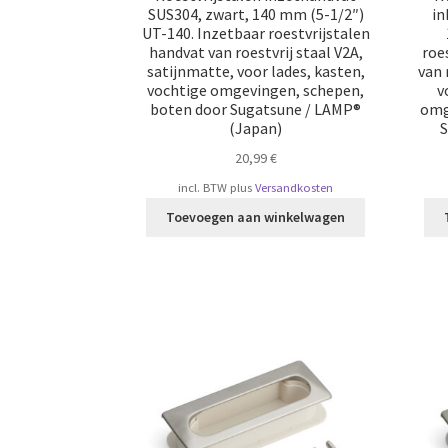
SUS304, zwart, 140 mm (5-1/2″)
in
UT-140. Inzetbaar roestvrijstalen
handvat van roestvrij staal V2A,
roe
satijnmatte, voor lades, kasten,
van 
vochtige omgevingen, schepen,
v
boten door Sugatsune / LAMP®
omg
(Japan)
S
20,99
€
incl. BTW
plus
Versandkosten
Toevoegen aan winkelwagen