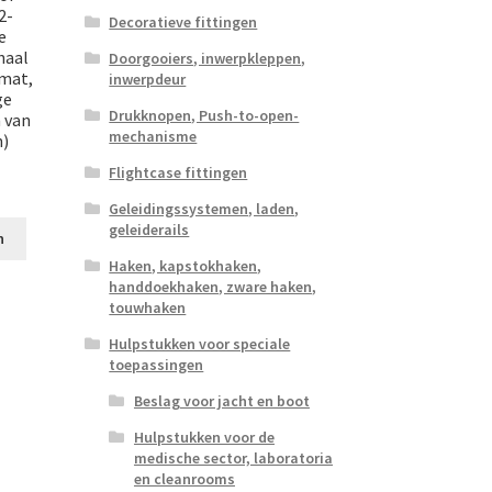
2-
Decoratieve fittingen
e
haal
Doorgooiers, inwerpkleppen,
nmat,
inwerpdeur
ge
Drukknopen, Push-to-open-
 van
mechanisme
n)
Flightcase fittingen
Geleidingssystemen, laden,
geleiderails
n
Haken, kapstokhaken,
handdoekhaken, zware haken,
touwhaken
Hulpstukken voor speciale
toepassingen
Beslag voor jacht en boot
Hulpstukken voor de
medische sector, laboratoria
en cleanrooms