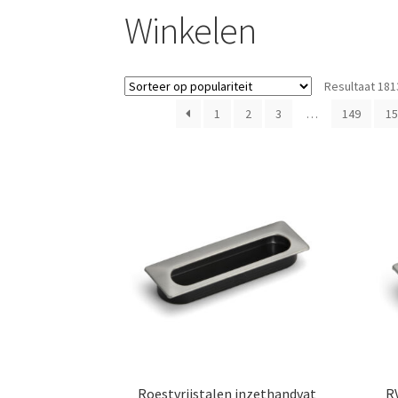
Winkelen
Resultaat 181
1
2
3
…
149
15
Roestvrijstalen inzethandvat
R