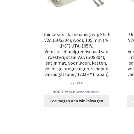
Unieke ventilatiehandgreep Shell
Un
V2A (SUS304), ivoor, 105 mm (4-
V2
1/8″) UTA-105IV.
Ventilatiehandgreepschaal van
Ve
roestvrij staal V2A (SUS304),
r
satijnmat, voor laden, kasten,
sa
vochtige omgevingen, schepen
vo
van Sugatsune / LAMP® (Japan)
va
22,99
€
incl. BTW
plus
Versandkosten
Toevoegen aan winkelwagen