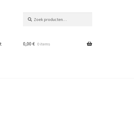
Zoeken
Zoeken
naar:
t
0,00
€
0 items