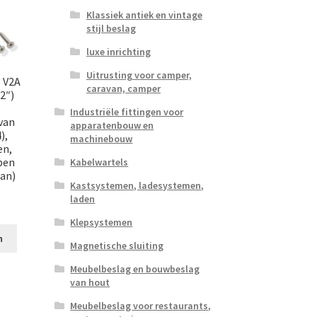
Klassiek antiek en vintage
stijl beslag
luxe inrichting
Uitrusting voor camper,
l V2A
caravan, camper
2″)
Industriële fittingen voor
van
apparatenbouw en
),
machinebouw
en,
pen
Kabelwartels
an)
Kastsystemen, ladesystemen,
laden
Klepsystemen
n
Magnetische sluiting
Meubelbeslag en bouwbeslag
van hout
Meubelbeslag voor restaurants,