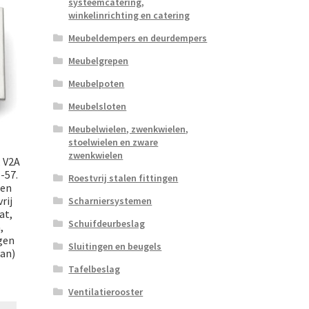
systeemcatering,
winkelinrichting en catering
Meubeldempers en deurdempers
Meubelgrepen
Meubelpoten
Meubelsloten
Meubelwielen, zwenkwielen,
stoelwielen en zware
zwenkwielen
, V2A
-57.
Roestvrij stalen fittingen
len
rij
Scharniersystemen
at,
Schuifdeurbeslag
,
gen
Sluitingen en beugels
an)
Tafelbeslag
Ventilatierooster