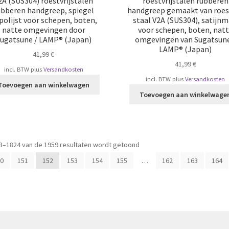
2A (SUS304) roestvrijstalen
roestvrijstalen rubberen
ubberen handgreep, spiegel
handgreep gemaakt van roest
polijst voor schepen, boten,
staal V2A (SUS304), satijnm
natte omgevingen door
voor schepen, boten, nat
ugatsune / LAMP® (Japan)
omgevingen van Sugatsune
LAMP® (Japan)
41,99
€
41,99
€
incl. BTW
plus
Versandkosten
incl. BTW
plus
Versandkosten
Toevoegen aan winkelwagen
Toevoegen aan winkelwage
Gesorteerd
3–1824 van de 1959 resultaten wordt getoond
op
0
151
152
153
154
155
…
162
163
164
populariteit