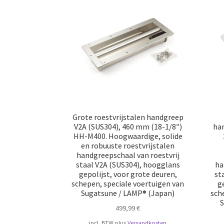
Grote roestvrijstalen handgreep
V2A (SUS304), 460 mm (18-1/8″)
ha
HH-M400. Hoogwaardige, solide
en robuuste roestvrijstalen
handgreepschaal van roestvrij
staal V2A (SUS304), hoogglans
ha
gepolijst, voor grote deuren,
st
schepen, speciale voertuigen van
g
Sugatsune / LAMP® (Japan)
sch
S
499,99
€
incl. BTW
plus
Versandkosten