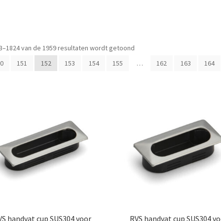
Gesorteerd
3–1824 van de 1959 resultaten wordt getoond
op
0
151
152
153
154
155
…
162
163
164
populariteit
VS handvat cup SUS304 voor
RVS handvat cup SUS304 vo