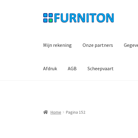
Ga
Ga
door
naar
naar
de
navigatie
inhoud
Mijn rekening
Onze partners
Gegev
Afdruk
AGB
Scheepvaart
Home
Pagina 152