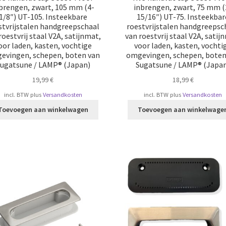
brengen, zwart, 105 mm (4-
inbrengen, zwart, 75 mm (
1/8″) UT-105. Insteekbare
15/16″) UT-75. Insteekbar
stvrijstalen handgreepschaal
roestvrijstalen handgreepsc
roestvrij staal V2A, satijnmat,
van roestvrij staal V2A, satij
oor laden, kasten, vochtige
voor laden, kasten, vochti
evingen, schepen, boten van
omgevingen, schepen, boten
ugatsune / LAMP® (Japan)
Sugatsune / LAMP® (Japa
19,99
€
18,99
€
incl. BTW
plus
Versandkosten
incl. BTW
plus
Versandkosten
Toevoegen aan winkelwagen
Toevoegen aan winkelwage