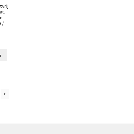
vrij
at,
te
 /
n