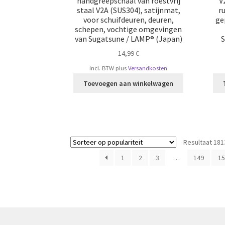
handgreepschaal van roestvrij
V
staal V2A (SUS304), satijnmat,
r
voor schuifdeuren, deuren,
ge
schepen, vochtige omgevingen
van Sugatsune / LAMP® (Japan)
S
14,99
€
incl. BTW
plus
Versandkosten
Toevoegen aan winkelwagen
Resultaat 181
1
2
3
…
149
15